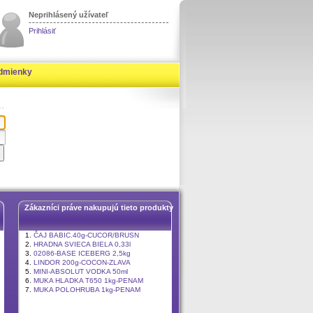
Neprihlásený užívateľ
Prihlásiť
dmienky
Zákazníci práve nakupujú tieto produkty
1.
ČAJ BABIC.40g-CUCOR/BRUSN
2.
HRADNA SVIECA BIELA 0,33l
3.
02086-BASE ICEBERG 2,5kg
4.
LINDOR 200g-COCON-ZLAVA
5.
MINI-ABSOLUT VODKA 50ml
6.
MUKA HLADKA T650 1kg-PENAM
7.
MUKA POLOHRUBA 1kg-PENAM