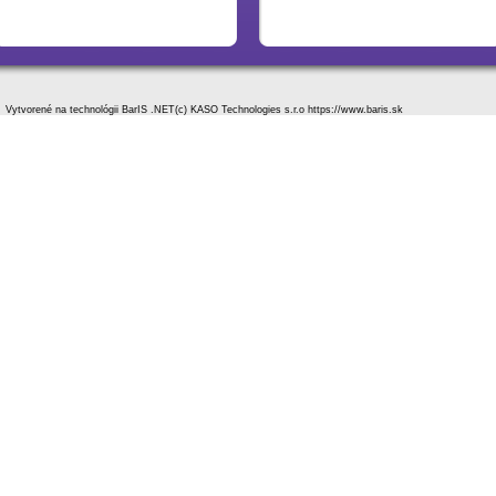
V
ytvorené na technológii BarIS .NET
(c) KASO Technologies s.r.o
https://www.baris.sk