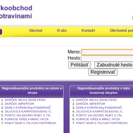
Obchod
O nás
Kontakt
Obchodné po
Meno:
Heslo:
Prihlásiť
Zabudnuté heslo
Registrovať
Najpredávanejšie produkty na celom e-
Najpredávanejšie produkty v tejto
shope
tovarovej skupine
1.
DARČEK MILKA ZDOB.PERO
1.
DARČEK MILKA ZDOB.PERO
2.
DARČEK IMPERTOR
2.
DARČEK IMPERTOR
3.
DAMLA KARAM.90g-POMARANČ.
3.
DAMLA KARAM.90g-POMARANČ.
4.
SILVOVICA KARPATSKÁ40%0,7L
4.
SILVOVICA KARPATSKÁ40%0,7L
5.
PORTO VALDOURO RUBY 0,75L
5.
PORTO VALDOURO RUBY 0,75L
6.
KURACIE KRÍDLA MRAZ.-HYZA
6.
KURACIE KRÍDLA MRAZ.-HYZA
7.
PINOT NOIR 0,75L/VZH-TOP/FRESH
7.
PINOT NOIR 0,75L/VZH-TOP/FRESH