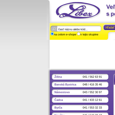
na celom e-shope
v tejto skupine
Žilina
041 / 562 63 91
Banská Bystrica
048 / 416 35 46
Námestovo
043 / 552 30 97
Čadca
041 / 433 12 61
Bytča
041 / 553 32 33